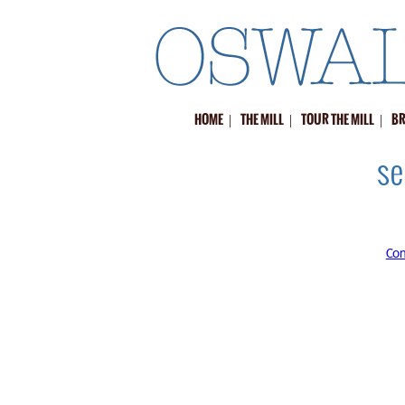
|
|
|
HOME
THE MILL
TOUR THE MILL
BR
se
Con